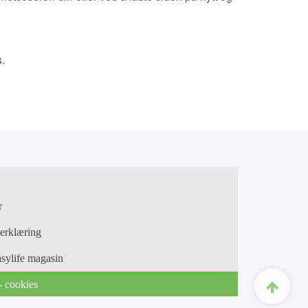
.
r
erklæring
asylife magasin
- cookies