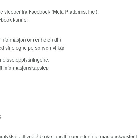
videoer fra Facebook (Meta Platforms, Inc.).
cebook kunne:
 informasjon om enheten din
med sine egne personvernvilkår
er disse opplysningene.
til informasjonskapsler.
g
mtykket ditt ved å bruke innstillingene for informasjonskapsler i 