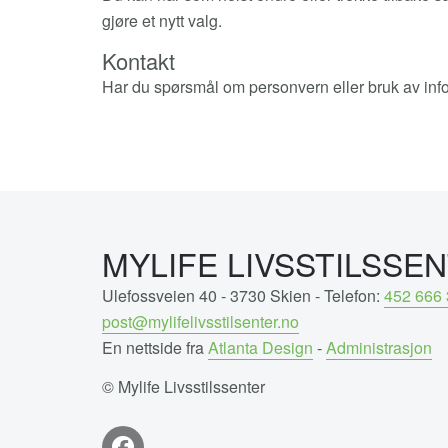
gjøre et nytt valg.
Kontakt
Har du spørsmål om personvern eller bruk av inf
MYLIFE LIVSSTILSSE
Ulefossveien 40 - 3730 Skien - Telefon:
452 666 
post@mylifelivsstilsenter.no
En nettside fra
Atlanta Design
-
Administrasjon
© Mylife Livsstilssenter