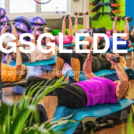
NGSGLEDE
al glede deg til neste gang.