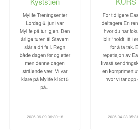
Kyststien
KURS
Mylife Treningsenter
For tidligere Eas
Lørdag 6. juni var
deltagere En re
Mylife på tur igjen. Den
hvor du har fok
årlige turen til Stavern
blir "holdt litt i 
slår aldri feil. Regn
for å ta tak. 
både dagen før og etter
repetisjon av Ea
men denne dagen
livsstilsendrings
strålende vær! Vi var
en komprimert u
klare på Mylife kl 8:15
hvor vi tar opp
på
...
2026-06-09 06:30:18
2026-04-28 05:3