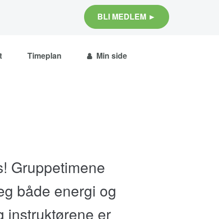
BLI MEDLEM ►
t
Timeplan
Min side
ves! Gruppetimene
eg både energi og
g instruktørene er