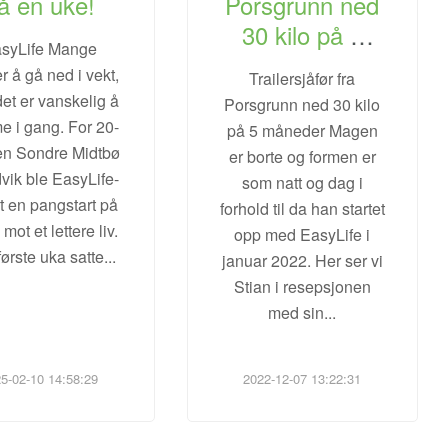
å en uke!
Porsgrunn ned
30 kilo på 5
syLife Mange
måneder
r å gå ned i vekt,
Trailersjåfør fra
et er vanskelig å
Porsgrunn ned 30 kilo
 i gang. For 20-
på 5 måneder Magen
en Sondre Midtbø
er borte og formen er
vik ble EasyLife-
som natt og dag i
t en pangstart på
forhold til da han startet
mot et lettere liv.
opp med EasyLife i
ørste uka satte
...
januar 2022. Her ser vi
Stian i resepsjonen
med sin
...
5-02-10 14:58:29
2022-12-07 13:22:31