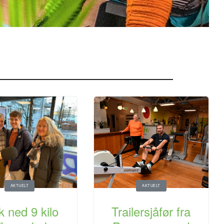
AKTUELT
AKTUELT
k ned 9 kilo
Trailersjåfør fra