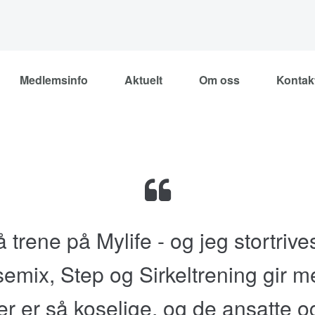
Medlemsinfo
Aktuelt
Om oss
Kontak
 trene på Mylife - og jeg stortri
emix, Step og Sirkeltrening gir m
r er så koselige, og de ansatte o