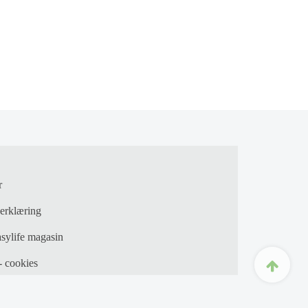
r
erklæring
asylife magasin
- cookies