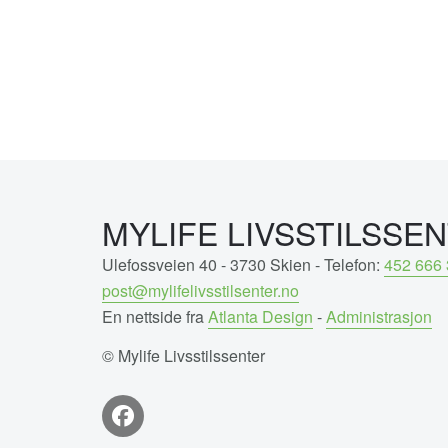
MYLIFE LIVSSTILSSE
Ulefossveien 40 - 3730 Skien - Telefon:
452 666 
post@mylifelivsstilsenter.no
En nettside fra
Atlanta Design
-
Administrasjon
© Mylife Livsstilssenter