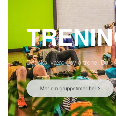
TRENI
Det skal være gøy å trene. Du sk
Mer om gruppetimer her