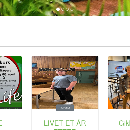
AKTUELT
E
LIVET ET ÅR
Gik