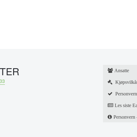
NTER
Ansatte
33
Kjøpsvilkå
Personvern
Les siste E
Personvern 