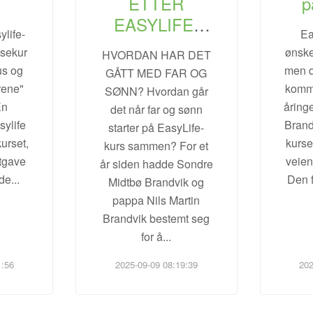
ETTER
p
EASYLIFE-
ylife-
Ea
KURSET
nsekur
ønske
HVORDAN HAR DET
us og
men d
GÅTT MED FAR OG
ørene"
komme
SØNN? Hvordan går
En
åring
det når far og sønn
sylife
Brand
starter på EasyLife-
kurset,
kurse
kurs sammen? For et
tgave
veien 
år siden hadde Sondre
 de
...
Den f
Midtbø Brandvik og
pappa Nils Martin
Brandvik bestemt seg
for å
...
1:56
2025-09-09 08:19:39
202